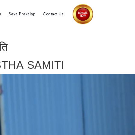
s
Seva Prakalap
Contact Us
ति
THA SAMITI
Next